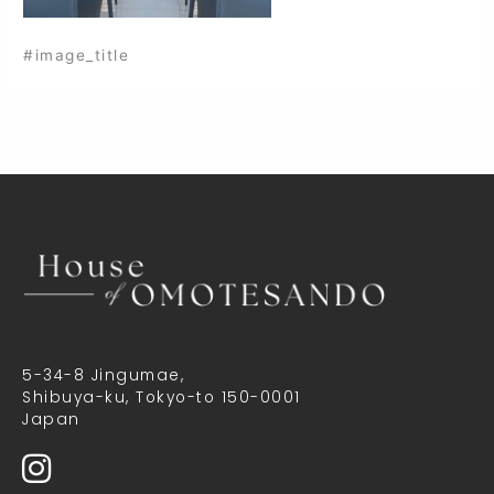
#image_title
5-34-8 Jingumae,
Shibuya-ku, Tokyo-to 150-0001
Japan
I