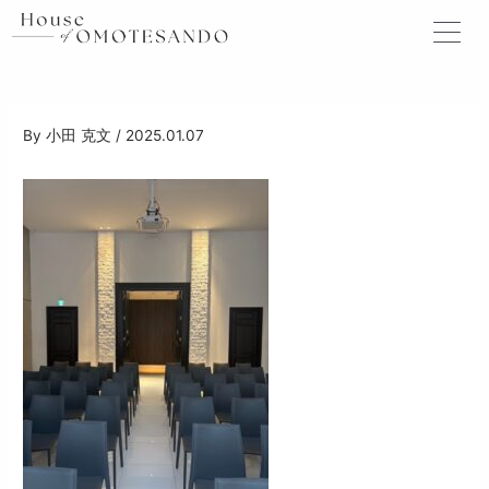
内
容
を
ス
キ
ッ
By
小田 克文
/
2025.01.07
プ