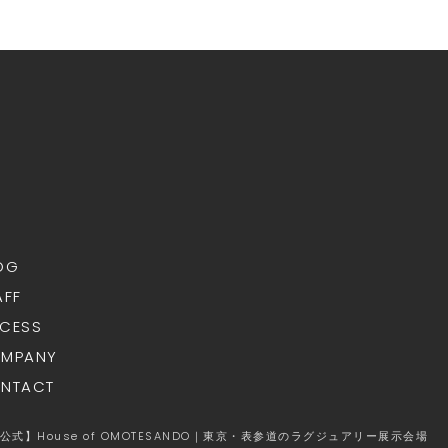
OG
AFF
CCESS
OMPANY
ONTACT
26 【公式】House of OMOTESANDO｜東京・表参道のラグジュアリー展示会場