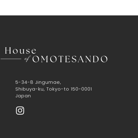
5-34-8 Jingumae,
Shibuya-ku, Tokyo-to 150-0001
Japan
I
n
s
t