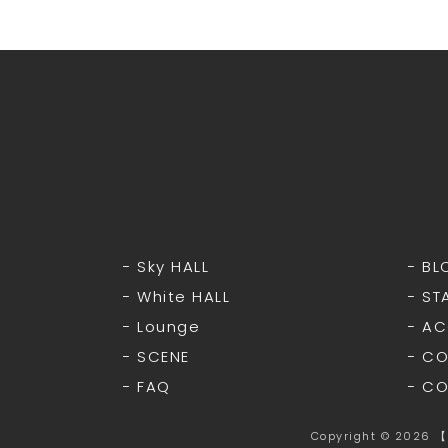
− Sky HALL
− BL
− White HALL
− ST
− Lounge
− A
− SCENE
− C
− FAQ
− C
Copyright © 20